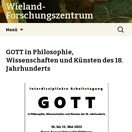
Wieland-
Forschungszentrum
Zum
Suchen
Menü
Inhalt
nach:
springen
GOTT in Philosophie,
Wissenschaften und Künsten des 18.
Jahrhunderts