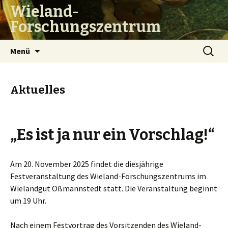
Wieland-
Forschungszentrum
Zum
Suchen
Menü
Inhalt
nach:
springen
Aktuelles
„Es ist ja nur ein Vorschlag!“
Am 20. November 2025 findet die diesjährige
Festveranstaltung des Wieland-Forschungszentrums im
Wielandgut Oßmannstedt statt. Die Veranstaltung beginnt
um 19 Uhr.
Nach einem Festvortrag des Vorsitzenden des Wieland-