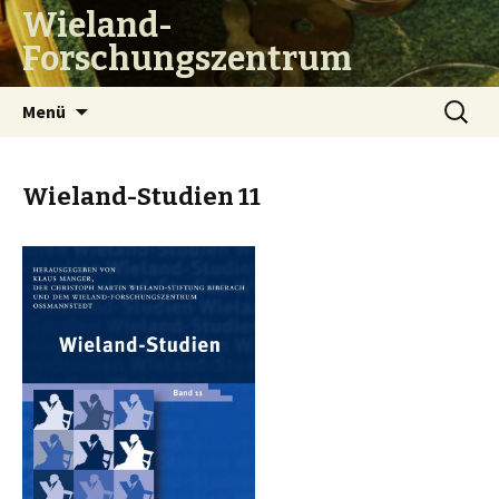
Wieland-
Forschungszentrum
Zum
Suchen
Menü
Inhalt
nach:
springen
Wieland-Studien 11