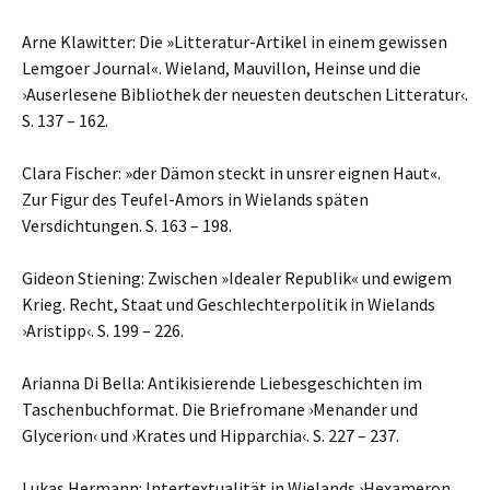
Arne Klawitter: Die »Litteratur-Artikel in einem gewissen
Lemgoer Journal«. Wieland, Mauvillon, Heinse und die
›Auserlesene Bibliothek der neuesten deutschen Litteratur‹.
S. 137 – 162.
Clara Fischer: »der Dämon steckt in unsrer eignen Haut«.
Zur Figur des Teufel-Amors in Wielands späten
Versdichtungen. S. 163 – 198.
Gideon Stiening: Zwischen »Idealer Republik« und ewigem
Krieg. Recht, Staat und Geschlechterpolitik in Wielands
›Aristipp‹. S. 199 – 226.
Arianna Di Bella: Antikisierende Liebesgeschichten im
Taschenbuchformat. Die Briefromane ›Menander und
Glycerion‹ und ›Krates und Hipparchia‹. S. 227 – 237.
Lukas Hermann: Intertextualität in Wielands ›Hexameron