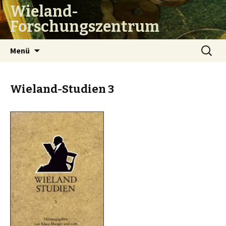
Wieland-
Forschungszentrum
Zum
Suchen
Menü
Inhalt
nach:
springen
Wieland-Studien 3